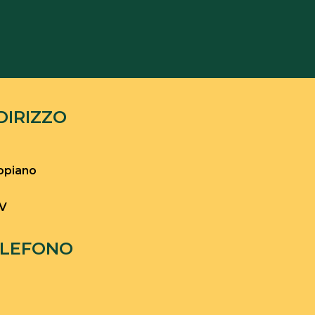
DIRIZZO
topiano
SV
ELEFONO