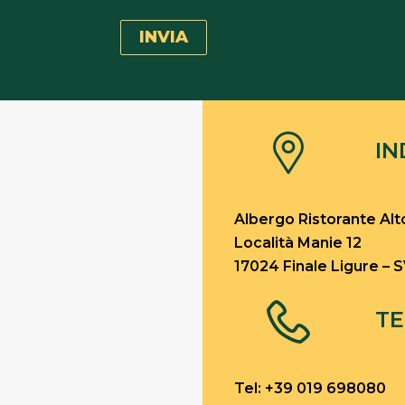
IN
Albergo Ristorante Al
Località Manie 12
17024 Finale Ligure – 
T
Tel:
+39 019 698080