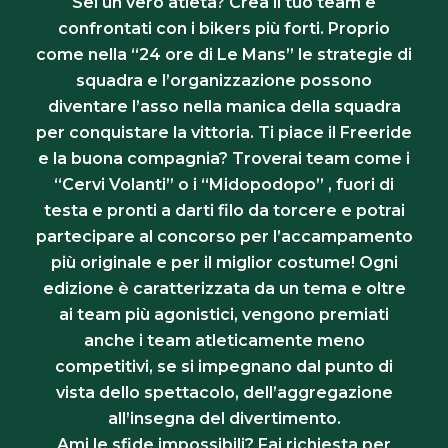
Sei un vero atleta? Crea il tuo team e
confrontati con i bikers più forti. Proprio
come nella “24 ore di Le Mans” le strategie di
squadra e l’organizzazione possono
diventare l’asso nella manica della squadra
per conquistare la vittoria. Ti piace il Freeride
e la buona compagnia? Troverai team come i
“Cervi Volanti” o i “Midopodopo” , fuori di
testa e pronti a darti filo da torcere e potrai
partecipare al concorso per l’accampamento
più originale e per il miglior costume! Ogni
edizione è caratterizzata da un tema e oltre
ai team più agonistici, vengono premiati
anche i team atleticamente meno
competitivi, se si impegnano dal punto di
vista dello spettacolo, dell’aggregazione
all’insegna del divertimento.
Ami le sfide impossibili? Fai richiesta per